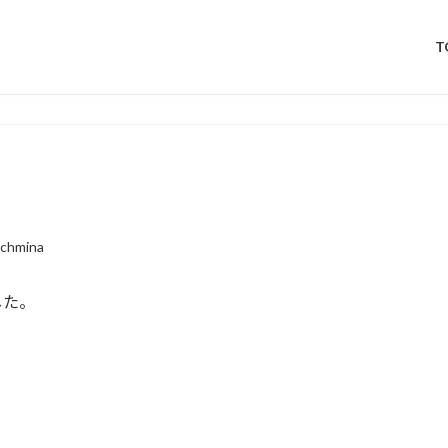
T
chmina
した。