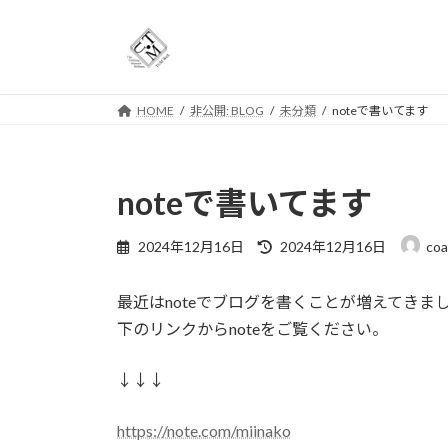
コ
ナ
ン
ビ
テ
ゲ
ン
ー
ツ
シ
HOME
非公開: BLOG
未分類
noteで書いてます
へ
ョ
ス
ン
キ
に
noteで書いてます
ッ
移
プ
動
最
2024年12月16日
2024年12月16日
coa
終
更
最近はnoteでブログを書くことが増えてきま
新
日
下のリンクからnoteをご覧ください。
時
:
↓↓↓
https://note.com/miinako