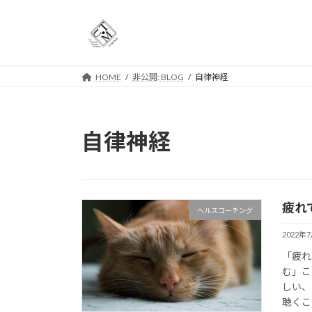
コ
ナ
ン
ビ
テ
ゲ
ン
ー
ツ
シ
HOME
非公開: BLOG
自律神経
へ
ョ
ス
ン
キ
に
自律神経
ッ
移
プ
動
疲れ
ヘルスコーチング
2022年
「疲れ
む」こ
しい、
聴くこ