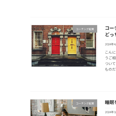
コー
コーチング起業
どっ
2024年
こんに
うご相
ついて
ものだ
睡眠
コーチング起業
2024年