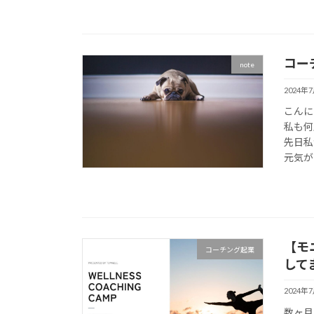
コー
note
2024年
こんに
私も何
先日私
元気が
【モ
コーチング起業
して
2024年
数ヶ月