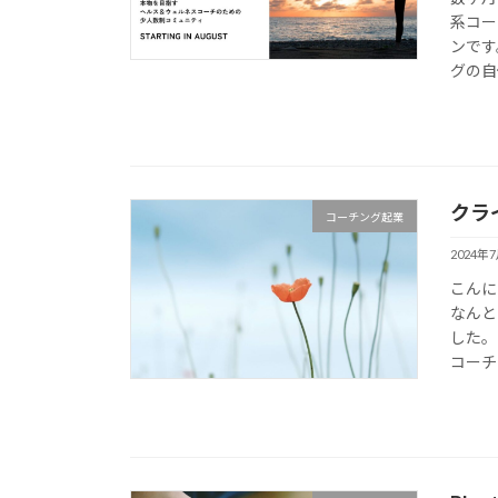
系コー
ンです
グの自
クラ
コーチング起業
2024年
こんに
なんと
した。
コーチ