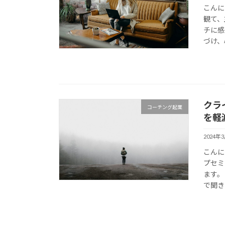
こんに
観て、
チに感
づけ、
クラ
コーチング起業
を軽
2024年
こんに
プセミ
ます。
で聞き