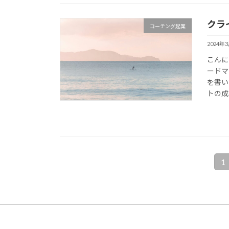
クラ
コーチング起業
2024年
こんに
ードマ
を書い
トの成 
投
1
固
定
稿
ペ
の
ー
ジ
ペ