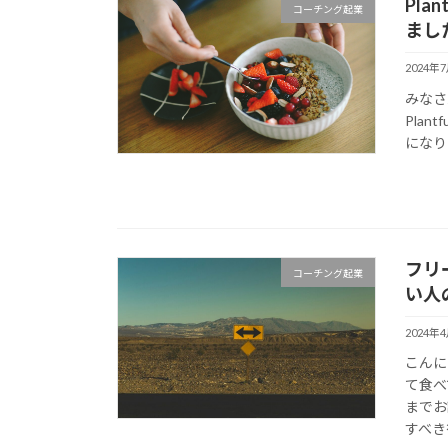
Pla
コーチング起業
まし
2024年
みなさ
Pla
になりま
フリ
コーチング起業
い人
2024年
こんに
て食べ
までお
すべき