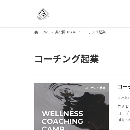
コ
ナ
ン
ビ
テ
ゲ
ン
ー
ツ
シ
HOME
非公開: BLOG
コーチング起業
へ
ョ
ス
ン
キ
に
コーチング起業
ッ
移
プ
動
コー
コーチング起業
2024年
こんに
コーチ
https