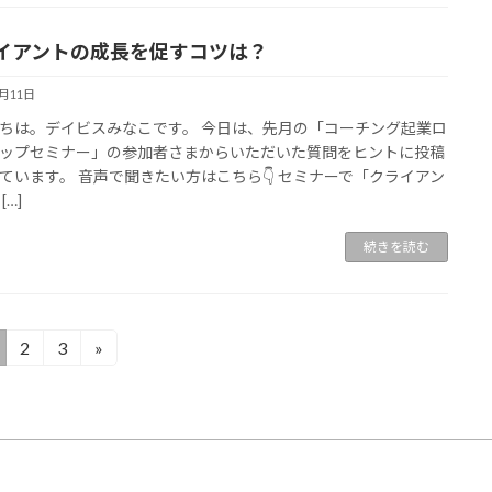
イアントの成長を促すコツは？
3月11日
ちは。デイビスみなこです。 今日は、先月の「コーチング起業ロ
ップセミナー」の参加者さまからいただいた質問をヒントに投稿
ています。 音声で聞きたい方はこちら👇 セミナーで「クライアン
[…]
続きを読む
2
3
»
固
固
定
定
ペ
ペ
ー
ー
ジ
ジ